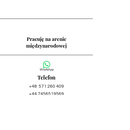
Pracuję na arenie
międzynarodowej
WhatsApp
Telefon
+48
571 260 409
+44 7456519569
+
971 58 599 5011
E-mail